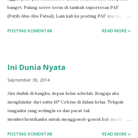
n
banget. Pulang soree terus di tambah suporteran PAF
(Putih Abu-Abu Futsal). Lain kali ku posting PAF nya ya,,
okeee. Yaaa aku lebih milih nyelesein laporan praktikum
POSTING KOMENTAR
READ MORE »
dulu lalu ngetik cerita,hohoho. Di Bulan September ini, aku
ngepostingnya cuman di akhir bulan itu pun cuman 2 cerita
yang absurd :D Haha lagi sibuk nih, #soksibuk. Oiya, bentar
lagi mid semester. Study hard, oiiiii. Hari ini jam kosong 1
Ini Dunia Nyata
jam lumayan buat nulis ini, wkwk. Ditambah lagi minjem
laptop temen plus numpang wifi sekolah. :)
September 30, 2014
Aku duduk di bangku, depan kelas sebelah. Sengaja aku
menghindar dari suhu 16° Celcius di dalam kelas. Telapak
tanganku yang sedingin es dan pucat tak
memberhentikanku untuk menggosok-gosok bak membuat
magnet. Di sampingku, Dina sedang memegang buku tulis
POSTING KOMENTAR
READ MORE »
kimianya. Dengan tatapan bingung menghadap buku tulis