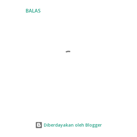
BALAS
P
o
s
Diberdayakan oleh Blogger
t
i