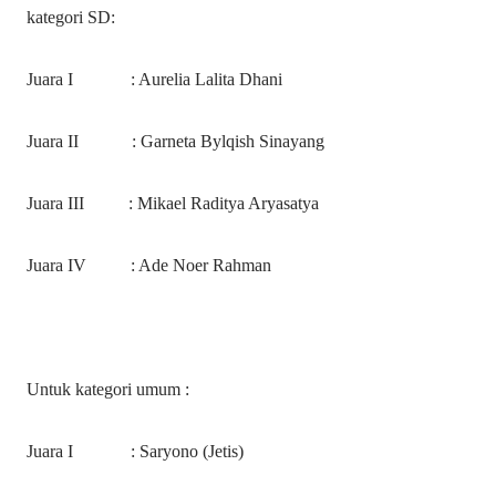
kategori SD:
Juara I
: Aurelia Lalita Dhani
Juara II
: Garneta Bylqish Sinayang
Juara III
: Mikael Raditya Aryasatya
Juara IV
: Ade Noer Rahman
Untuk kategori umum :
Juara I
: Saryono (Jetis)