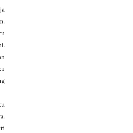
ja
n.
tu
i.
an
ku
ng
ku
a.
ti