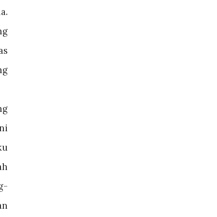
a.
ng
as
ng
ng
ni
ku
ah
g-
an