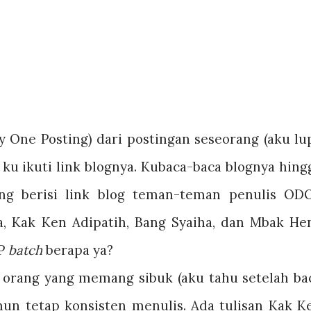
One Posting) dari postingan seseorang (aku lu
 ku ikuti link blognya. Kubaca-baca blognya hing
ng berisi link blog teman-teman penulis OD
ya, Kak Ken Adipatih, Bang Syaiha, dan Mbak Hen
OP
batch
berapa ya?
h orang yang memang sibuk (aku tahu setelah ba
un tetap konsisten menulis. Ada tulisan Kak K