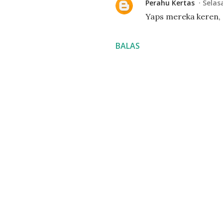
Perahu Kertas
Selas
Yaps mereka keren, 
BALAS
P
o