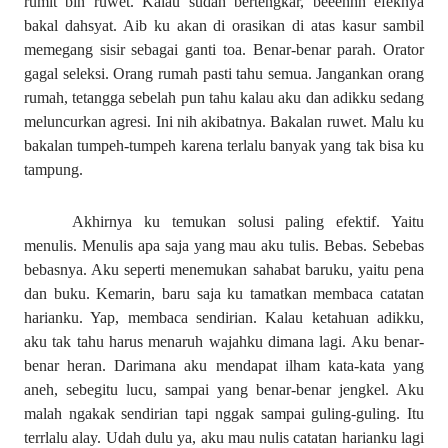
rumit bin ruwet. Kalau sudah bertengkar, beeehhh efeknya
bakal dahsyat. Aib ku akan di orasikan di atas kasur sambil
memegang sisir sebagai ganti toa. Benar-benar parah. Orator
gagal seleksi. Orang rumah pasti tahu semua. Jangankan orang
rumah, tetangga sebelah pun tahu kalau aku dan adikku sedang
meluncurkan agresi. Ini nih akibatnya. Bakalan ruwet. Malu ku
bakalan tumpeh-tumpeh karena terlalu banyak yang tak bisa ku
tampung.
Akhirnya ku temukan solusi paling efektif. Yaitu
menulis. Menulis apa saja yang mau aku tulis. Bebas. Sebebas
bebasnya. Aku seperti menemukan sahabat baruku, yaitu pena
dan buku. Kemarin, baru saja ku tamatkan membaca catatan
harianku. Yap, membaca sendirian. Kalau ketahuan adikku,
aku tak tahu harus menaruh wajahku dimana lagi. Aku benar-
benar heran. Darimana aku mendapat ilham kata-kata yang
aneh, sebegitu lucu, sampai yang benar-benar jengkel. Aku
malah ngakak sendirian tapi nggak sampai guling-guling. Itu
terrlalu alay. Udah dulu ya, aku mau nulis catatan hariank
u lagi