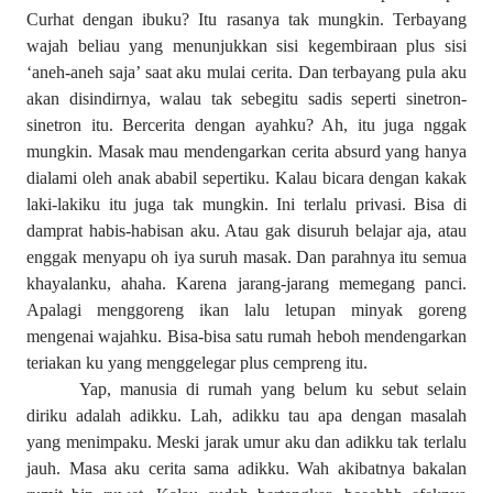
Curhat dengan ibuku? Itu rasanya tak mungkin. Terbayang
wajah beliau yang menunjukkan sisi kegembiraan plus sisi
‘aneh-aneh saja’ saat aku mulai cerita. Dan terbayang pula aku
akan disindirnya, walau tak sebegitu sadis seperti sinetron-
sinetron itu. Bercerita dengan ayahku? Ah, itu juga nggak
mungkin. Masak mau mendengarkan cerita absurd yang hanya
dialami oleh anak ababil sepertiku. Kalau bicara dengan kakak
laki-lakiku itu juga tak mungkin. Ini terlalu privasi. Bisa di
damprat habis-habisan aku. Atau gak disuruh belajar aja, atau
enggak menyapu oh iya suruh masak. Dan parahnya itu semua
khayalanku, ahaha. Karena jarang-jarang memegang panci.
Apalagi menggoreng ikan lalu letupan minyak goreng
mengenai wajahku. Bisa-bisa satu rumah heboh mendengarkan
teriakan ku yang menggelegar plus cempreng itu.
Yap, manusia di rumah yang belum ku sebut selain
diriku adalah adikku. Lah, adikku tau apa dengan masalah
yang menimpaku. Meski jarak umur aku dan adikku tak terlalu
jauh. Masa aku cerita sama adikku. Wah akibatnya bakalan