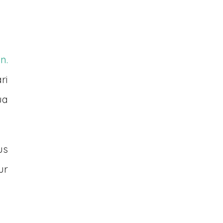
n.
ri
ua
us
ur