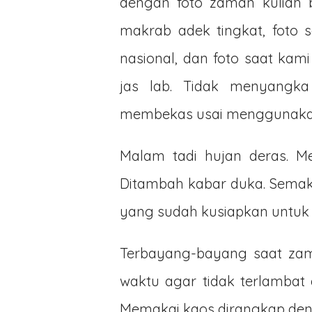
dengan foto zaman kuliah b
makrab adek tingkat, foto s
nasional, dan foto saat kam
jas lab. Tidak menyangka
membekas usai menggunaka
Malam tadi hujan deras. M
Ditambah kabar duka. Semaki
yang sudah kusiapkan untuk 
Terbayang-bayang saat zam
waktu agar tidak terlambat
Memakai kaos dirangkap deng