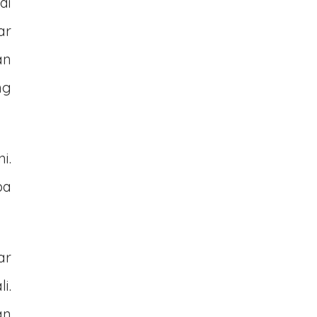
di
ar
an
ng
i.
pa
ar
i.
an