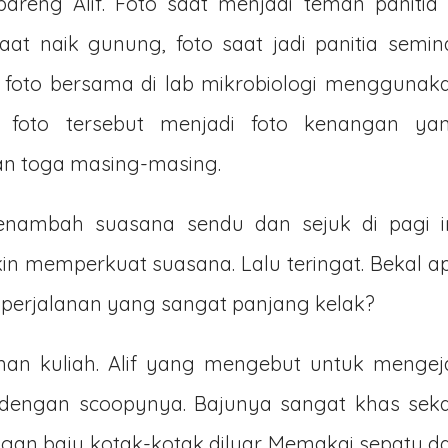
areng Alif. Foto saat menjadi teman panitia 
aat naik gunung, foto saat jadi panitia semin
i foto bersama di lab mikrobiologi menggunak
 foto tersebut menjadi foto kenangan ya
n toga masing-masing.
enambah suasana sendu dan sejuk di pagi in
n memperkuat suasana. Lalu teringat. Bekal a
perjalanan yang sangat panjang kelak?
an kuliah. Alif yang mengebut untuk mengej
 dengan scoopynya. Bajunya sangat khas sekal
an baju kotak-kotak diluar. Memakai sepatu d