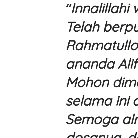
Innalillahi 
Telah berp
Rahmatullo
ananda Alif
Mohon dima
selama ini 
Semoga al
dosanya, d